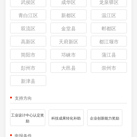
武侯区
成华区
龙泉驿区
青白江区
新都区
温江区
双流区
金堂县
郫都区
高新区
天府新区
都江堰市
简阳市
邛崃市
蒲江县
彭州市
大邑县
崇州市
新津县
支持方向
工业设计中心认定奖
科技成果转化补助
企业创新能力奖励
励
申报条件