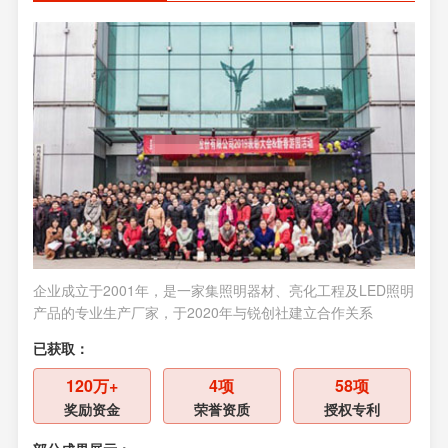
企业成立于2001年，是一家集照明器材、亮化工程及LED照明
企业
产品的专业生产厂家，于2020年与锐创社建立合作关系
供应
关系
已获取：
已获
120万+
4项
58项
奖励资金
荣誉资质
授权专利