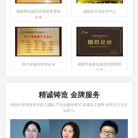
国家两化融合管理体系贯标
成都市企业技术中心
企业
四川省诚信民营企业
成都市高新区梯度培育瞪羚
企业
精诚铸造 金牌服务
锐创社资深技术经纪人团队 产品化服务模式 高项目立项率 高学历人才占
比81%