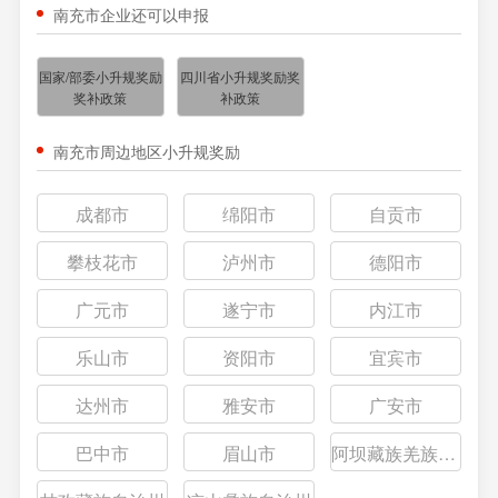
南充市企业还可以申报
国家/部委小升规奖励
四川省小升规奖励奖
奖补政策
补政策
南充市周边地区小升规奖励
成都市
绵阳市
自贡市
攀枝花市
泸州市
德阳市
广元市
遂宁市
内江市
乐山市
资阳市
宜宾市
达州市
雅安市
广安市
巴中市
眉山市
阿坝藏族羌族自治州