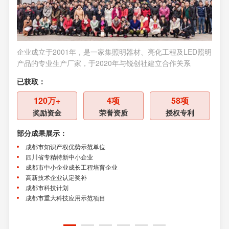
企业成立于2001年，是一家集照明器材、亮化工程及LED照明
企业
产品的专业生产厂家，于2020年与锐创社建立合作关系
供应
关系
已获取：
已获
120万+
4项
58项
奖励资金
荣誉资质
授权专利
部分成果展示：
部分
成都市知识产权优势示范单位
四川省专精特新中小企业
国
成都市中小企业成长工程培育企业
国
高新技术企业认定奖补
四
成都市科技计划
成
成都市重大科技应用示范项目
四
成