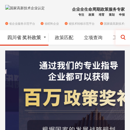
企业全生命周期政策服务专家
专注
政策
培育
策划
申报
省企业服务示范平台
省瞪羚企业
省技术转移示范平台
国家级高新技术企
四川省
奖补政策
政策匹配
立项查询
工商代