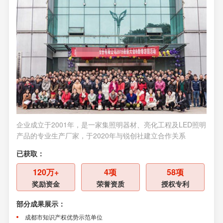
企业成立于2001年，是一家集照明器材、亮化工程及LED照明
企业
产品的专业生产厂家，于2020年与锐创社建立合作关系
供应
关系
已获取：
已获
120万+
4项
58项
奖励资金
荣誉资质
授权专利
部分成果展示：
部分
成都市知识产权优势示范单位