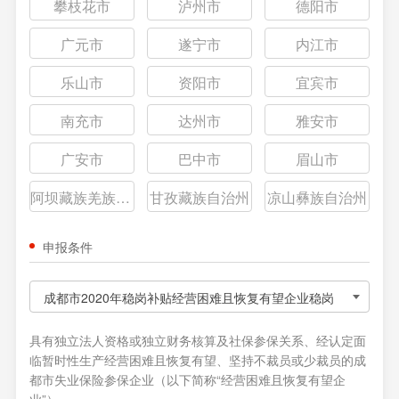
攀枝花市
泸州市
德阳市
广元市
遂宁市
内江市
乐山市
资阳市
宜宾市
南充市
达州市
雅安市
广安市
巴中市
眉山市
阿坝藏族羌族自治州
甘孜藏族自治州
凉山彝族自治州
申报条件
成都市2020年稳岗补贴经营困难且恢复有望企业稳岗
返还申报对象
具有独立法人资格或独立财务核算及社保参保关系、经认定面
临暂时性生产经营困难且恢复有望、坚持不裁员或少裁员的成
都市失业保险参保企业（以下简称“经营困难且恢复有望企
业”）。